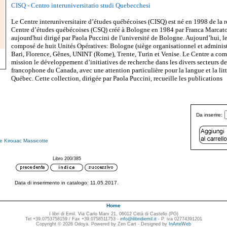
CISQ - Centro interuniversitario studi Quebecchesi
Le Centre interuniversitaire d’études québécoises (CISQ) est né en 1998 de la 
Centre d’études québécoises (CSQ) créé à Bologne en 1984 par Franca Marcato e
aujourd'hui dirigé par Paola Puccini de l'université de Bologne. Aujourd’hui, l
composé de huit Unités Opératives: Bologne (siège organisationnel et administr
Bari, Florence, Gênes, UNINT (Rome), Trente, Turin et Venise. Le Centre a co
mission le développement d’initiatives de recherche dans les divers secteurs de
francophone du Canada, avec une attention particulière pour la langue et la lit
Québec. Cette collection, dirigée par Paola Puccini, recueille les publications
Da inserire:
le Kirouac Massicotte
Libro 200/385
Data di inserimento in catalogo: 11.05.2017.
Home
I libri di Emil. Via Carlo Marx 21, 06012 Città di Castello (PG)
Tel +39.0753758159 / Fax +39.0758511753 -
info@ilibridiemil.it
- P. iva 02774391201
Copyright © 2026 Odoya. Powered by Zen Cart - Designed by
InArteWeb