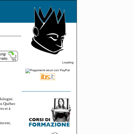
Loading
 Bologne.
 au Québec
es et à
incent,