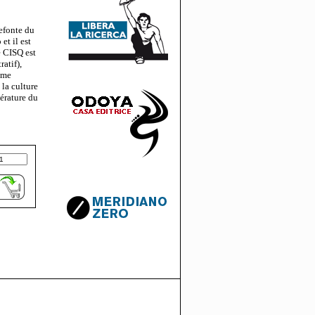
refonte du
t il est
e CISQ est
atif),
mme
 la culture
térature du