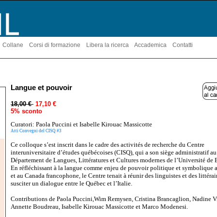
Collane
Corsi di formazione
Libera la ricerca
Accademica
Contatti
Langue et pouvoir
18,00 €
17,10 €
5% sconto
Curatori: Paola Puccini et Isabelle Kirouac Massicotte
Atti Convegni del CISQ #3
Ce colloque s’est inscrit dans le cadre des activités de recherche du Centre
interuniversitaire d’études québécoises (CISQ), qui a son siège administratif au
Département de Langues, Littératures et Cultures modernes de l’Université de
En réfléchissant à la langue comme enjeu de pouvoir politique et symbolique
et au Canada francophone, le Centre tenait à réunir des linguistes et des littérair
susciter un dialogue entre le Québec et l’Italie.
Contributions de Paola Puccini,Wim Remysen, Cristina Brancaglion, Nadine V
Annette Boudreau, Isabelle Kirouac Massicotte et Marco Modenesi.