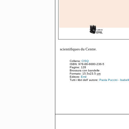
scientifiques du Centre.
Collana:
CISQ
ISBN: 978-88-6680-236-5
Pagine: 128
Brossura con bandelle
Formato: 15.5x23.5
cm
Editore:
Emil
Tutti i libri dell' autore:
Paola Puccini - Isabel