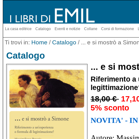
La casa editrice
Catalogo
Eventi e notizie
Collane
Corsi di formazione
Ti trovi in:
Home
/
Catalogo
/ ... e si mostrò a Simo
Catalogo
... e si mo
Riferimento a 
legittimazione
18,00 €
17,1
5% sconto
NOVITA' - I
Autore: Massim