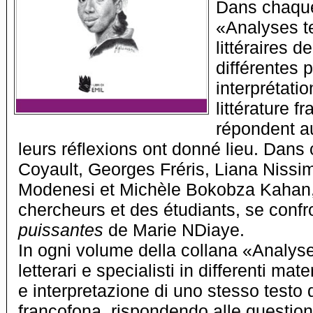
Dans chaque
«Analyses te
littéraires d
différentes 
interprétati
littérature 
répondent a
leurs réflexions ont donné lieu. Dans
Coyault, Georges Fréris, Liana Nissi
Modenesi et Michèle Bokobza Kahan, 
chercheurs et des étudiants, se confr
puissantes
de Marie NDiaye.
In ogni volume della collana «Analyses t
letterari e specialisti in differenti mat
e interpretazione di uno stesso testo d
francofona, rispondendo alle questioni