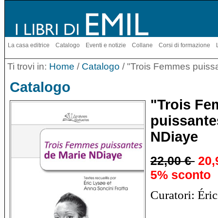
La casa editrice
Catalogo
Eventi e notizie
Collane
Corsi di formazione
Ti trovi in:
Home
/
Catalogo
/ "Trois Femmes puiss
Catalogo
"Trois F
puissante
NDiaye
22,00 €
20,
5% sconto
Curatori: Éri