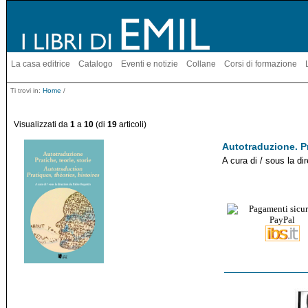
La casa editrice
Catalogo
Eventi e notizie
Collane
Corsi di formazione
Ti trovi in:
Home
/
Visualizzati da
1
a
10
(di
19
articoli)
Autotraduzione. Pr
A cura di / sous la di