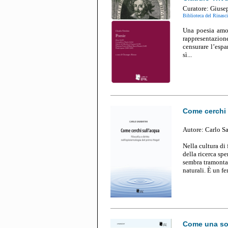
Curatore: Giuse
Biblioteca del Rinasc
Una poesia amor
rappresentazion
censurare l’esp
sì...
Come cerchi 
Autore: Carlo S
Nella cultura di 
della ricerca spe
sembra tramontar
naturali. È un fe
Come una so