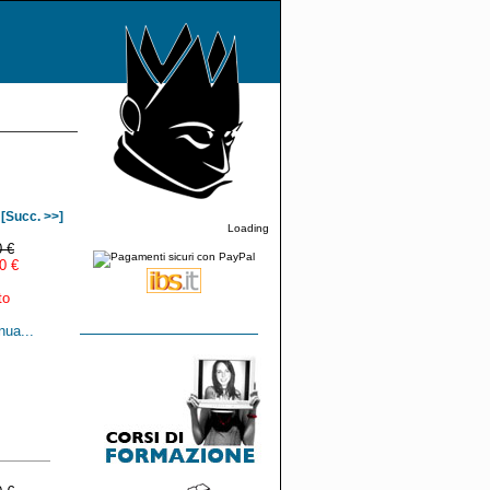
[Succ. >>]
Loading
0 €
0 €
to
nua...