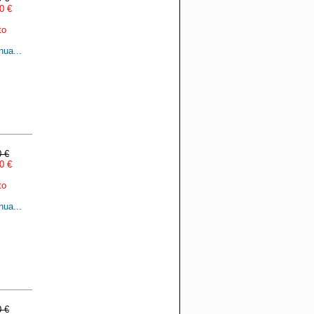
0 €
to
nua...
0 €
0 €
to
nua...
0 €