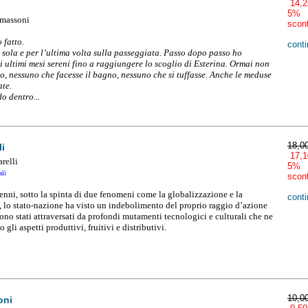
14,2
5%
omassoni
scon
o fatto.
conti
sola e per l’ultima volta sulla passeggiata. Passo dopo passo ho
i ultimi mesi sereni fino a raggiungere lo scoglio di Esterina. Ormai non
o, nessuno che facesse il bagno, nessuno che si tuffasse. Anche le meduse
ate.
o dentro...
18,0
li
17,1
relli
5%
ali
scon
enni, sotto la spinta di due fenomeni come la globalizzazione e la
conti
, lo stato-nazione ha visto un indebolimento del proprio raggio d’azione
ono stati attraversati da profondi mutamenti tecnologici e culturali che ne
gli aspetti produttivi, fruitivi e distributivi.
10,0
oni