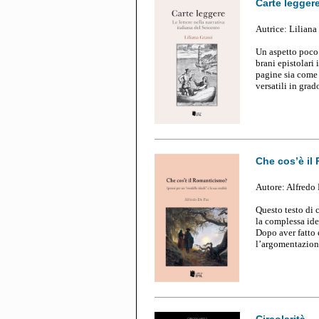
Carte legger
Aut
ric
e: Liliana
Un aspetto poco 
brani epistolari 
pagine sia come 
versatili in grad
Che cos’è il
Aut
or
e: Alfredo
Questo testo di 
la complessa iden
Dopo aver fatto 
l’argomentazione