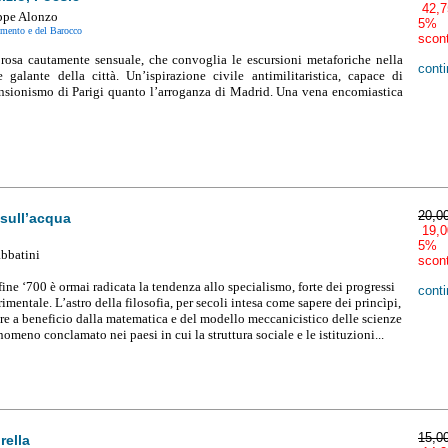
42,7
ppe Alonzo
5%
imento e del Barocco
scon
osa cautamente sensuale, che convoglia le escursioni metaforiche nella
conti
e galante della città. Un’ispirazione civile antimilitaristica, capace di
ansionismo di Parigi quanto l’arroganza di Madrid. Una vena encomiastica
20,0
sull’acqua
19,0
5%
abbatini
scon
fine ‘700 è ormai radicata la tendenza allo specialismo, forte dei progressi
conti
rimentale. L’astro della filosofia, per secoli intesa come sapere dei princìpi,
e a beneficio dalla matematica e del modello meccanicistico delle scienze
nomeno conclamato nei paesi in cui la struttura sociale e le istituzioni...
15,0
rella