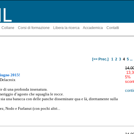
Collane
Corsi di formazione
Libera la ricerca
Accademica
Contatti
[<< Prec.]
1
2
3
4
5
...
14,0
13,3
Giugno 201
5!
5%
 Delacroix
scon
le di una profonda insenatura.
conti
eriggio d’agosto che squaglia le rocce.
sia una baracca con delle panche disseminate qua e là, direttamente sulla
z, Nodo e Furlanut (con pochi altri...