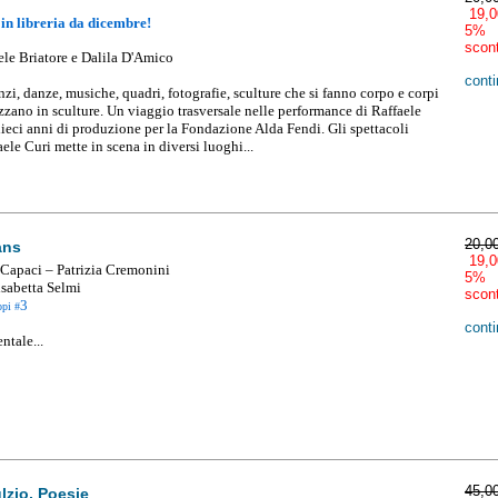
19,0
 in libreria da dicembre!
5%
scon
le Briatore e Dalila D'Amico
conti
enzi, danze, musiche, quadri, fotografie, sculture che si fanno corpo e corpi
lizzano in sculture. Un viaggio trasversale nelle performance di Raffaele
dieci anni di produzione per la Fondazione Alda Fendi. Gli spettacoli
aele Curi mette in scena in diversi luoghi...
20,0
ans
19,0
 Capaci – Patrizia Cremonini
5%
isabetta Selmi
scon
3
opi #
conti
ntale...
45,0
lzio, Poesie