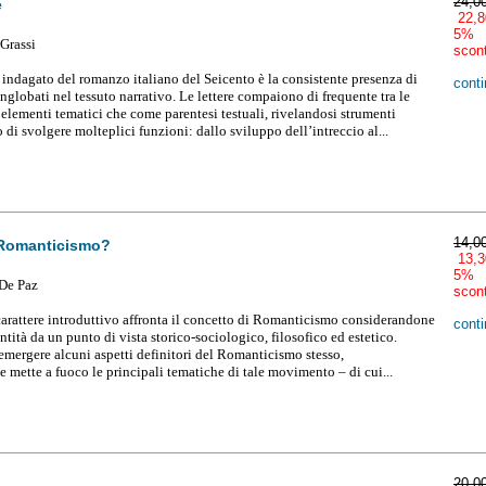
24,0
e
22,8
5%
 Grassi
scon
indagato del romanzo italiano del Seicento è la consistente presenza di
conti
inglobati nel tessuto narrativo. Le lettere compaiono di frequente tra le
elementi tematici che come parentesi testuali, rivelandosi strumenti
o di svolgere molteplici funzioni: dallo sviluppo dell’intreccio al...
14,0
 Romanticismo?
13,3
5%
 D
e Paz
scon
carattere introduttivo affronta il concetto di Romanticismo considerandone
conti
tità da un punto di vista storico-sociologico, filosofico ed estetico.
emergere alcuni aspetti definitori del Romanticismo stesso,
 mette a fuoco le principali tematiche di tale movimento – di cui...
20,0