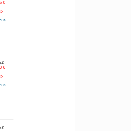
5 €
to
nua...
0 €
0 €
to
nua...
0 €