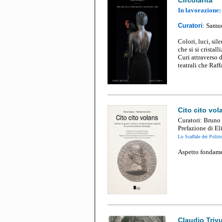
Circolarità
In lavorazione:
Curatori
: Samue
Colori, luci, sil
che si si cristal
Curi attraverso 
teatrali che Raff
Cito cito vol
Curatori: Bruno
Prefazione di El
Lo Scaffale dei Politr
Aspetto fondame
Claudio Trivu