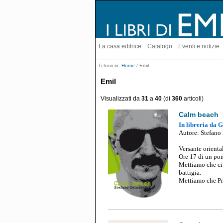
La casa editrice
Catalogo
Eventi e notizie
Ti trovi in:
Home
/ Emil
Emil
Visualizzati da
31
a
40
(di
360
articoli)
Calm beach
In libreria da 
Aut
or
e
: Stefano
Versante orienta
Ore 17 di un pom
Mettiamo che ci 
battigia.
Mettiamo che Pre