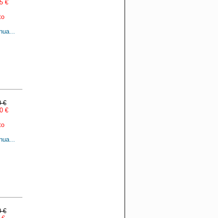
5 €
to
nua...
0 €
0 €
to
nua...
0 €