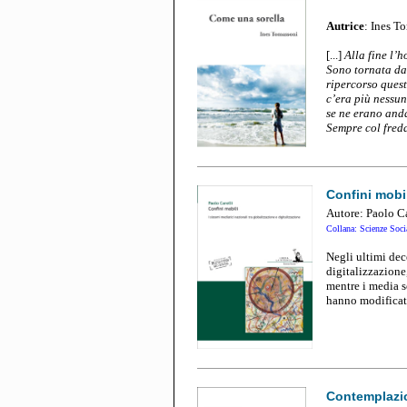
Autrice
: Ines T
[...]
Alla fine l’h
Sono tornata da 
ripercorso quest
c’era più nessun
se ne erano and
Sempre col fredd
Confini mobi
Autore: Paolo Ca
Collana: Scienze Soci
Negli ultimi dec
digitalizzazione
mentre i media s
hanno modificato 
Contemplazi