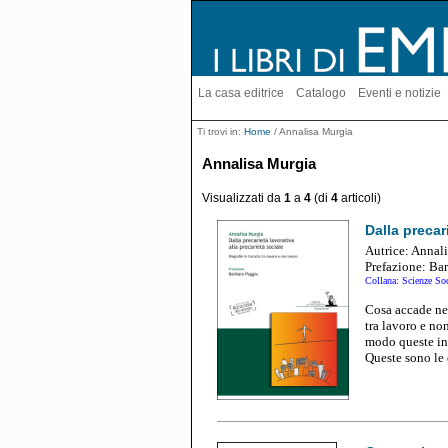
La casa editrice
Catalogo
Eventi e notizie
Ti trovi in:
Home
/ Annalisa Murgia
Annalisa Murgia
Visualizzati da
1
a
4
(di
4
articoli)
Dalla precar
Autrice: Annal
Prefazione
: Ba
Collana: Scienze Soc
Cosa accade ne
tra lavoro e no
modo queste inc
Queste sono le