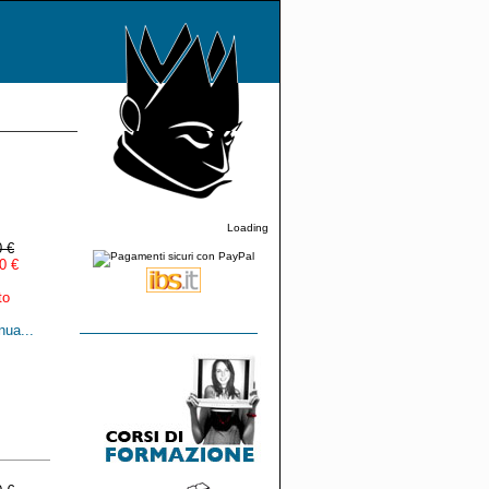
Loading
0 €
0 €
to
nua...