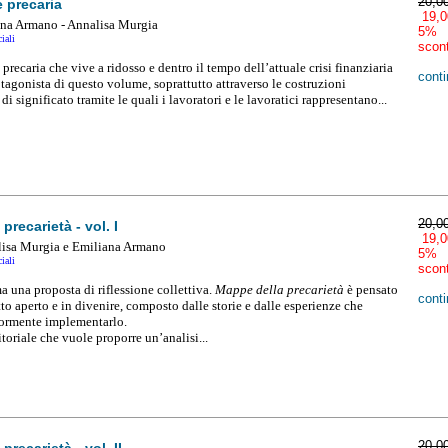
20,0
 precaria
19,0
ana Armano -
Annalisa Murgia
5%
iali
scon
precaria che vive a ridosso e dentro il tempo dell’attuale crisi finanziaria
conti
otagonista di questo volume, soprattutto attraverso le costruzioni
di significato tramite le quali i lavoratori e le lavoratici rappresentano...
20,0
precarietà - vol. I
19,0
lisa Murgia
e
Emiliana Armano
5%
iali
scon
a una proposta di riflessione collettiva.
Mappe della precarietà
è pensato
conti
o aperto e in divenire, composto dalle storie e dalle esperienze che
iormente implementarlo.
toriale che vuole proporre un’analisi...
20,0