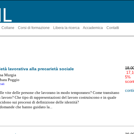
Collane
Corsi di formazione
Libera la ricerca
Accademica
Contatti
18,0
ietà lavorativa alla precarietà sociale
17,1
isa Murgia
5%
rbara Poggio
scon
iali
conti
lle vite delle persone che lavorano in modo temporaneo? Come transitano
n lavoro? Che tipo di rappresentazioni del lavoro costruiscono e in quale
idono sui processi di definizione delle identità?
 domande che hanno guidato la...