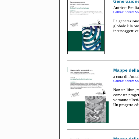
Generazione
Autrice:
Emili
Collana: Scienze Soc
La generazione 
globale è la pr
intersoggettive 
Mappe della 
a cura di: Anna
Collana: Scienze Soc
Non un libro, m
come un progett
vorranno ulter
Un progetto edi